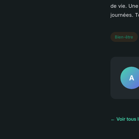
de vie. Une
journées. T
Bien-être
A
← Voir tous l