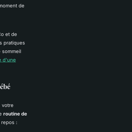
 moment de
 Co et de
s pratiques
de sommeil
e d'une
bébé
 votre
ne
routine de
 repos :