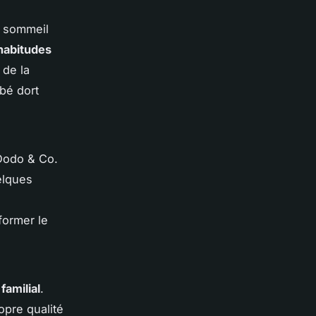
 sommeil
habitudes
 de la
ébé dort
 Dodo & Co.
elques
former le
familial
.
opre qualité