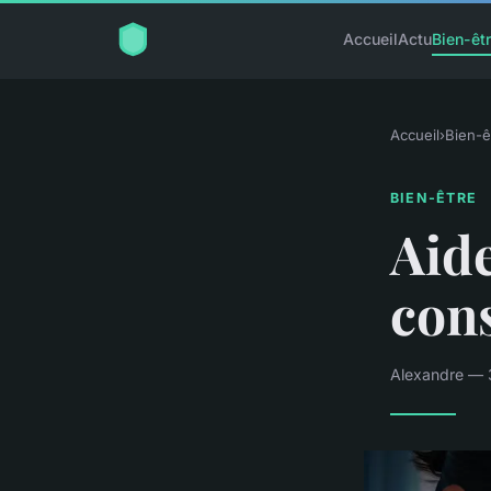
Accueil
Actu
Bien-êt
Accueil
›
Bien-ê
BIEN-ÊTRE
Aide
con
Alexandre — 3