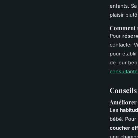
enfants. Sa
plaisir plu
Comment ré
Pour
réserv
contacter V
pour établi
de leur béb
consultant
Conseils
Améliorer 
Les
habitu
bébé. Pour
coucher ef
une chambr