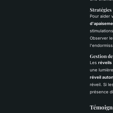
Stratégies
Pour aider 
d'apaiseme
stimulation
Observer l
l'endormis
Gestion de
Les
réveils
une lumière
réveil aut
réveil. Si l
présence di
Témoigna