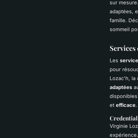
sur mesure.
adaptées, e
famille. Dé
sommeil po
Services
Les
service
pour résou
Lozac'h, la
adaptées
au
disponibles
et
efficace
.
Credential
Virginie Lo
expérience.