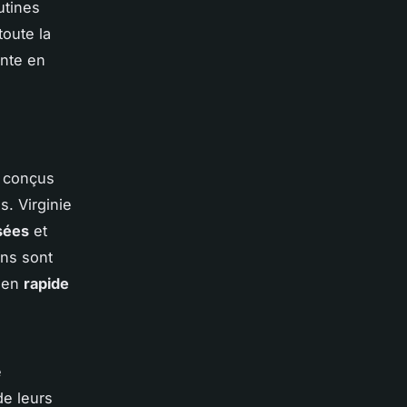
utines
toute la
ante en
t conçus
s. Virginie
sées
et
ons sont
tien
rapide
e
de leurs