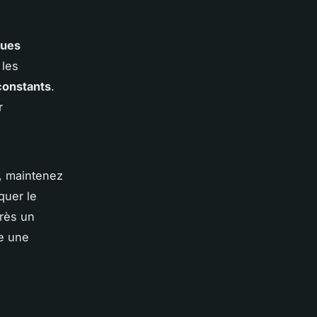
ques
 les
constants
.
r
, maintenez
quer le
rès un
 une