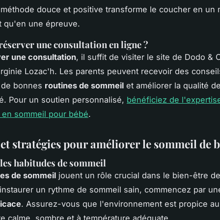
 méthode douce et positive transforme le coucher en un
tôt qu'en une épreuve.
server une consultation en ligne ?
er une consultation
, il suffit de visiter le site de Dodo &
irginie Lozac'h. Les parents peuvent recevoir des conseil
r de bonnes
routines de sommeil
et améliorer la qualité 
é. Pour un soutien personnalisé,
bénéficiez de l'expertis
e en sommeil pour bébé
.
 et stratégies pour améliorer le sommeil de 
les habitudes de sommeil
des de sommeil
jouent un rôle crucial dans le bien-être de
 instaurer un rythme de sommeil sain, commencez par u
ficace
. Assurez-vous que l'environnement est propice au
e calme, sombre et à température adéquate.