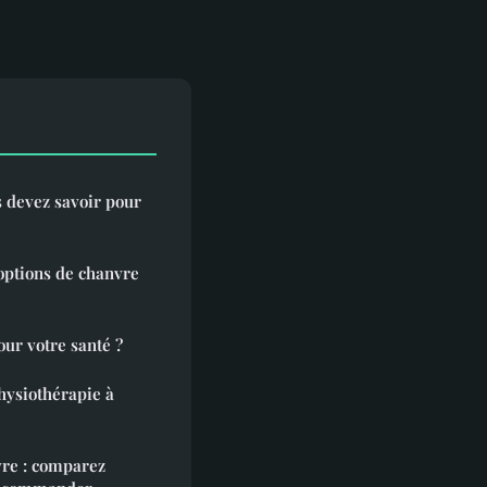
s devez savoir pour
options de chanvre
our votre santé ?
hysiothérapie à
vre : comparez