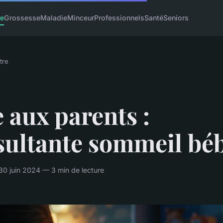
re
Grossesse
Maladie
Minceur
Professionnels
Santé
Seniors
tre
 aux parents :
sultante sommeil bé
0 juin 2024 — 3 min de lecture