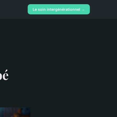
Le soin intergénérationnel →
bé